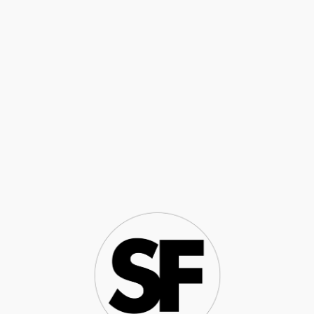
NEUE ALTSTADT FRANKFURT
DETAILS AUS GEBÄUDE
MARKT 20 „ZUR FLECHTE“
DENKMALKONZEPT GMBH, BAD NAUHEIM
ALL RIGHTS RESERVED
© 2023
STEFAN FREUND