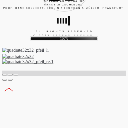
DETAILS AUS GEBÄUDE
MARKT 26 „SCHLEGEL“
PROF. HANS KOLLHOFF, BERLIN / JOURDAN & MÜLLER, FRANKFURT
ALL RIGHTS RESERVED
n
g
i
.
d
.
a
.
o
L
© 2023
STEFAN FREUND
100%