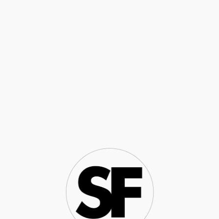
NEUE ALTSTADT FRANKFURT
DETAILS AUS GEBÄUDE
MARKT 38A „STADT MAILAND“
MICHAEL A. LANDES ARCHITEKT, FRANKFURT AM MAIN
ALL RIGHTS RESERVED
© 2023
STEFAN FREUND